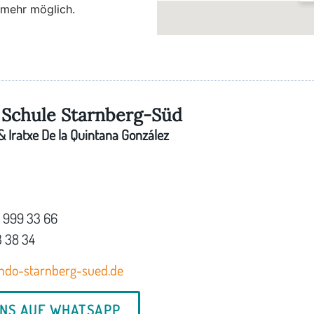
 mehr möglich.
A
A
Schule Starnberg-Süd
 Iratxe De la Quintana González
7 999 33 66
3 38 34
ndo-starnberg-sued.de
UNS AUF WHATSAPP