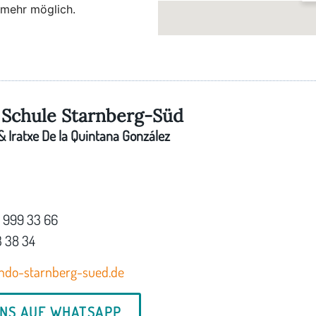
 mehr möglich.
A
A
Schule Starnberg-Süd
 Iratxe De la Quintana González
7 999 33 66
3 38 34
ndo-starnberg-sued.de
UNS AUF WHATSAPP