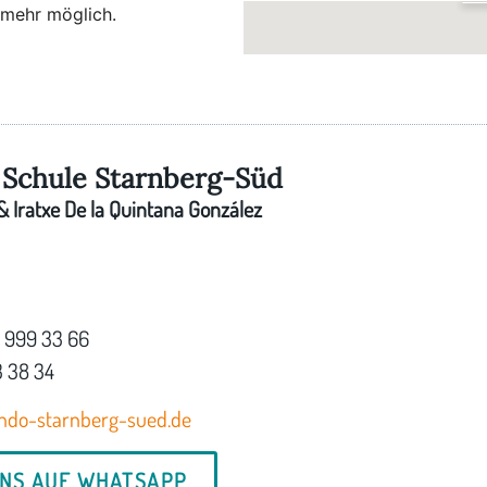
 mehr möglich.
I
M
Schule Starnberg-Süd
 Iratxe De la Quintana González
7 999 33 66
3 38 34
ndo-starnberg-sued.de
UNS AUF WHATSAPP