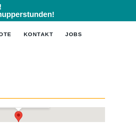
!
nupperstunden!
OTE
KONTAKT
JOBS
ürgerstadl Hechendorf
genhofener Weg 3 - Hechendorf