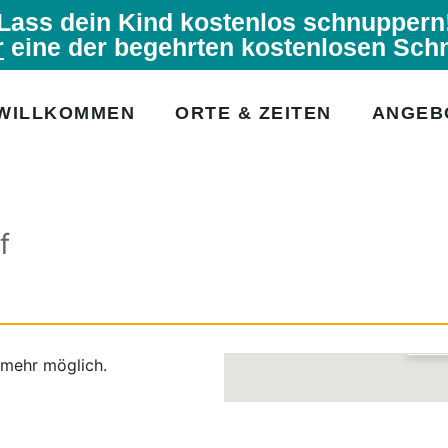
Lass dein Kind kostenlos schnuppern
r
eine der begehrten kostenlosen Sch
WILLKOMMEN
ORTE & ZEITEN
ANGEB
f
 mehr möglich.
Im B
Schla