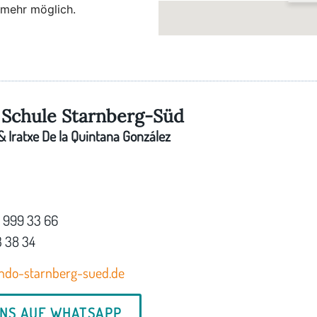
 mehr möglich.
Im B
Schla
Schule Starnberg-Süd
 Iratxe De la Quintana González
7 999 33 66
3 38 34
ndo-starnberg-sued.de
UNS AUF WHATSAPP