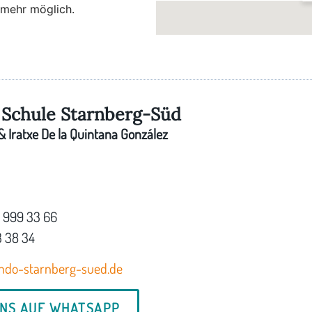
 mehr möglich.
Schule Starnberg-Süd
 Iratxe De la Quintana González
7 999 33 66
3 38 34
ndo-starnberg-sued.de
UNS AUF WHATSAPP