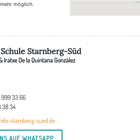
 mehr möglich.
Schule Starnberg-Süd
 Iratxe De la Quintana González
7 999 33 66
3 38 34
ndo-starnberg-sued.de
UNS AUF WHATSAPP