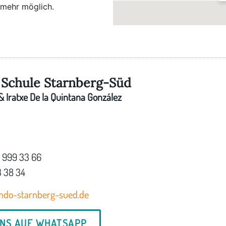
 mehr möglich.
Schule Starnberg-Süd
 Iratxe De la Quintana González
7 999 33 66
3 38 34
ndo-starnberg-sued.de
UNS AUF WHATSAPP