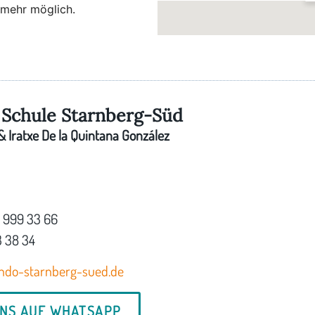
 mehr möglich.
Schule Starnberg-Süd
 Iratxe De la Quintana González
7 999 33 66
3 38 34
ndo-starnberg-sued.de
UNS AUF WHATSAPP