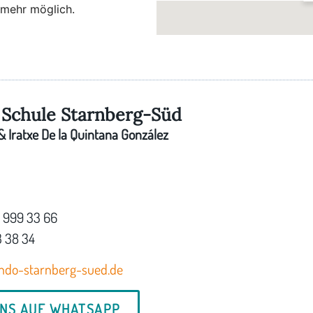
 mehr möglich.
Schule Starnberg-Süd
 Iratxe De la Quintana González
7 999 33 66
3 38 34
ndo-starnberg-sued.de
UNS AUF WHATSAPP