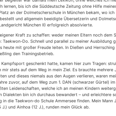
ger Begleiter war damals mein Lexikon, ohne welches ich nie 
h lernen, bis ich die Süddeutsche Zeitung ohne Hilfe meines
en Platz an der Dolmetscherschule in München bekam, wo ich
 bestellt und allgemein beeidigte Übersetzerin und Dolmets
andgericht München II) erfolgreich absolvierte.
igener Kraft zu schaffen: weder meinen Eltern noch dem Sta
: Taekwon-Do. Schnell und parallel zu meiner Ausbildung 
 heute mit großer Freude leiten. In Dießen und Herrschin
eßling den Trainingsbetrieb.
er Kampfsport geschenkt hatte, kamen hier zum Tragen: struk
 mir stets auf dem Weg in mein Ziel. Es brauchte mehrere J
eiten und dieses niemals aus den Augen verlieren, waren mein
Jahre zuvor, auf dem Weg zum 1. DAN (schwarzer Gürtel) im 
ßten Leidenschaften, welche ich an meinen Kindern weiterg
 Dialekten bin ich durchaus bewandert – und erleichtere so
Weg in die Taekwon-do Schule Ammersee finden. Mein Mann 
.) und Ainhoa (12 J.), runden mein Glück ab.