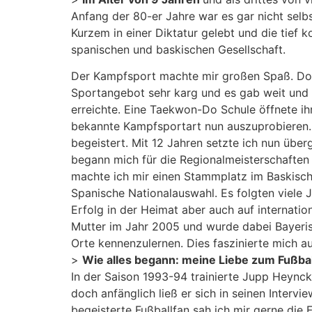
Anfang der 80-er Jahre war es gar nicht selb
Kurzem in einer Diktatur gelebt und die tief 
spanischen und baskischen Gesellschaft.
Der Kampfsport machte mir großen Spaß. Doch
Sportangebot sehr karg und es gab weit und 
erreichte. Eine Taekwon-Do Schule öffnete i
bekannte Kampfsportart nun auszuprobieren. 
begeistert. Mit 12 Jahren setzte ich nun über
begann mich für die Regionalmeisterschaften 
machte ich mir einen Stammplatz im Baskisch
Spanische Nationalauswahl. Es folgten viele
Erfolg in der Heimat aber auch auf internati
Mutter im Jahr 2005 und wurde dabei Bayeris
Orte kennenzulernen. Dies faszinierte mich a
>
Wie alles begann: meine Liebe zum Fußbal
In der Saison 1993-94 trainierte Jupp Heynck
doch anfänglich ließ er sich in seinen Inter
begeisterte Fußballfan sah ich mir gerne di