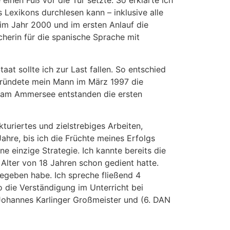
einen Fuß vor die Tür setzte. So erklärte ich
 Lexikons durchlesen kann – inklusive alle
 im Jahr 2000 und im ersten Anlauf die
cherin für die spanische Sprache mit
at sollte ich zur Last fallen. So entschied
gründete mein Mann im März 1997 die
g am Ammersee entstanden die ersten
turiertes und zielstrebiges Arbeiten,
ahre, bis ich die Früchte meines Erfolgs
e einzige Strategie. Ich kannte bereits die
Alter von 18 Jahren schon gedient hatte.
egeben habe. Ich spreche fließend 4
 die Verständigung im Unterricht bei
Johannes Karlinger Großmeister und (6. DAN