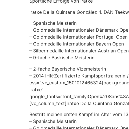
Sportliche Erfolge von Iratxe
Iratxe De la Quintana González 4. DAN Taek
– Spanische Meisterin
– Goldmedaille Internationaler Dänemark Ope
– Goldmedaille Internationaler Portugal Open
– Goldmedaille Internationaler Bayern Open
– Silbermedaille Internationaler Austrian Open
– 9-fache Baskische Meisterin
– 2-fache Bayerische Vizemeisterin
– 2014 IHK-Zertifizierte Kampfsporttrainerin
css=“.vc_custom_1501012465324{background-co
Iratxe“
google_fonts=“font_family:Open%20Sans%3
[vc_column_text]Iratxe De la Quintana Gonz
Bestritt meinen ersten Kampf im Alter vom 13
– Spanische Meisterin
– Goldmedaille Internationaler Dänemark Ope