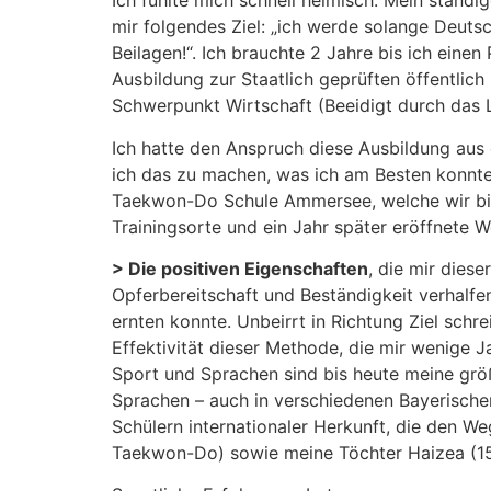
Ich fühlte mich schnell heimisch. Mein ständi
mir folgendes Ziel: „ich werde solange Deutsc
Beilagen!“. Ich brauchte 2 Jahre bis ich ein
Ausbildung zur Staatlich geprüften öffentlich
Schwerpunkt Wirtschaft (Beeidigt durch das L
Ich hatte den Anspruch diese Ausbildung aus e
ich das zu machen, was ich am Besten konnte
Taekwon-Do Schule Ammersee, welche wir bis
Trainingsorte und ein Jahr später eröffnete W
> Die positiven Eigenschaften
, die mir dies
Opferbereitschaft und Beständigkeit verhalfen
ernten konnte. Unbeirrt in Richtung Ziel schr
Effektivität dieser Methode, die mir wenige 
Sport und Sprachen sind bis heute meine grö
Sprachen – auch in verschiedenen Bayerischen
Schülern internationaler Herkunft, die den 
Taekwon-Do) sowie meine Töchter Haizea (15 J