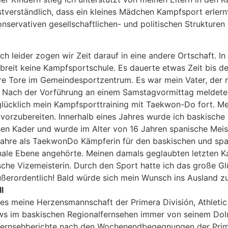
stverständlich, dass ein kleines Mädchen Kampfsport erlern
konservativen gesellschaftlichen- und politischen Strukturen
 leider zogen wir Zeit darauf in eine andere Ortschaft. 
breit keine Kampfsportschule. Es dauerte etwas Zeit bis
hre Tore im Gemeindesportzentrum. Es war mein Vater, der
Nach der Vorführung an einem Samstagvormittag meldete ic
glücklich mein Kampfsporttraining mit Taekwon-Do fort. Mei
vorzubereiten. Innerhalb eines Jahres wurde ich baskische 
en Kader und wurde im Alter von 16 Jahren spanische Meist
 Jahre als TaekwonDo Kämpferin für den baskischen und sp
onale Ebene angehörte. Meinen damals geglaubten letzten Ka
che Vizemeisterin. Durch den Sport hatte ich das große Gl
ußerordentlich! Bald würde sich mein Wunsch ins Ausland zu
l
es meine Herzensmannschaft der Primera División, Athletic 
views im baskischen Regionalfernsehen immer von seinem Dol
e Fernsehberichte nach den Wochenendbegegnungen der Prim