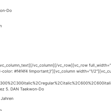
won-Do
n
[/vc_column_text][/vc_column][/vc_row][vc_row full_width=
lor: #f4f4f4 !important;}“][vc_column width=“1/2″][vc_c
A300%2C300italic%2Cregular%2Citalic%2C600%2C600ital
ález 5. DAN Taekwon-Do
 Jahren
n