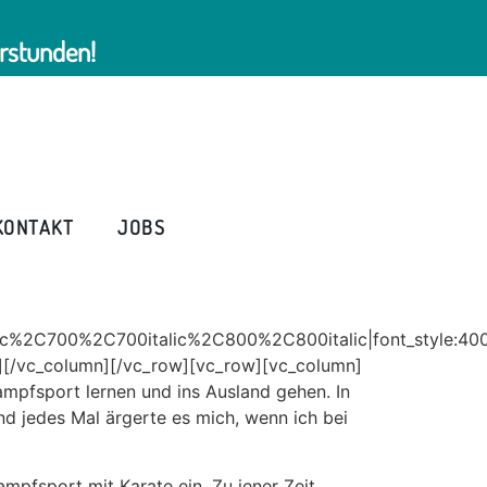
rstunden!
KONTAKT
JOBS
ic%2C700%2C700italic%2C800%2C800italic|font_style:4
][/vc_column][/vc_row][vc_row][vc_column]
ampfsport lernen und ins Ausland gehen. In
nd jedes Mal ärgerte es mich, wenn ich bei
ampfsport mit Karate ein. Zu jener Zeit,