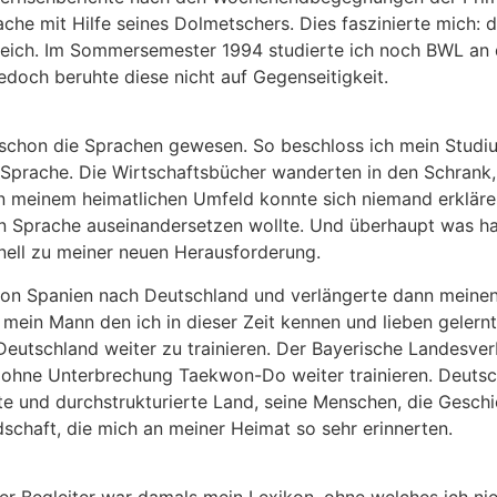
he mit Hilfe seines Dolmetschers. Dies faszinierte mich: d
leich. Im Sommersemester 1994 studierte ich noch BWL an d
doch beruhte diese nicht auf Gegenseitigkeit.
schon die Sprachen gewesen. So beschloss ich mein Stud
n Sprache. Die Wirtschaftsbücher wanderten in den Schran
In meinem heimatlichen Umfeld konnte sich niemand erklären
 Sprache auseinandersetzen wollte. Und überhaupt was hat
ell zu meiner neuen Herausforderung.
von Spanien nach Deutschland und verlängerte dann meinen
 mein Mann den ich in dieser Zeit kennen und lieben gelernt
Deutschland weiter zu trainieren. Der Bayerische Landesve
h ohne Unterbrechung Taekwon-Do weiter trainieren. Deutsc
te und durchstrukturierte Land, seine Menschen, die Geschic
dschaft, die mich an meiner Heimat so sehr erinnerten.