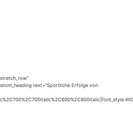
“stretch_row“
ustom_heading text=“Sportliche Erfolge von
ic%2C700%2C700italic%2C800%2C800italic|font_style:4