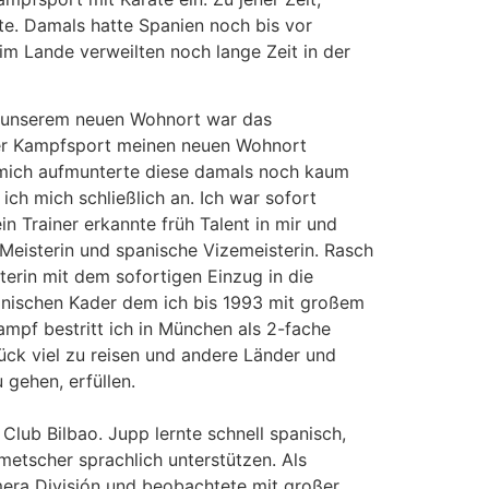
te. Damals hatte Spanien noch bis vor
 im Lande verweilten noch lange Zeit in der
In unserem neuen Wohnort war das
 der Kampfsport meinen neuen Wohnort
 mich aufmunterte diese damals noch kaum
h mich schließlich an. Ich war sofort
n Trainer erkannte früh Talent in mir und
Meisterin und spanische Vizemeisterin. Rasch
erin mit dem sofortigen Einzug in die
anischen Kader dem ich bis 1993 mit großem
mpf bestritt ich in München als 2-fache
ück viel zu reisen und andere Länder und
 gehen, erfüllen.
Club Bilbao. Jupp lernte schnell spanisch,
metscher sprachlich unterstützen. Als
era División und beobachtete mit großer