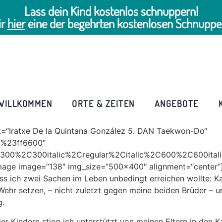
Lass dein Kind kostenlos schnuppern!
ir
hier
eine der begehrten kostenlosen Schnuppe
WILLKOMMEN
ORTE & ZEITEN
ANGEBOTE
=“Iratxe De la Quintana González 5. DAN Taekwon-Do“
r:%23ff6600″
A300%2C300italic%2Cregular%2Citalic%2C600%2C600ital
mage image=“138″ img_size=“500×400″ alignment=“center“
ss ich zwei Sachen im Leben unbedingt erreichen wollte: K
Wehr setzen, – nicht zuletzt gegen meine beiden Brüder – u
g.
ier Kindern stieg ich unterstützt von meinen Eltern in den K