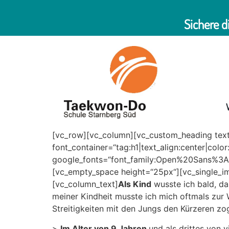
Sichere d
[vc_row][vc_column][vc_custom_heading text
font_container=“tag:h1|text_align:center|colo
google_fonts=“font_family:Open%20Sans%3
[vc_empty_space height=“25px“][vc_single_i
[vc_column_text]
Als Kind
wusste ich bald, da
meiner Kindheit musste ich mich oftmals zur 
Streitigkeiten mit den Jungs den Kürzeren zo
>
Im Alter von 9 Jahren
und als drittes von v